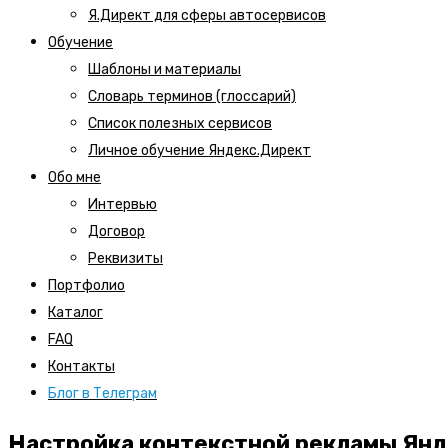
Я.Директ для сферы автосервисов
Обучение
Шаблоны и материалы
Словарь терминов (глоссарий)
Список полезных сервисов
Личное обучение Яндекс.Директ
Обо мне
Интервью
Договор
Реквизиты
Портфолио
Каталог
FAQ
Контакты
Блог в Телеграм
Настройка контекстной рекламы Янд