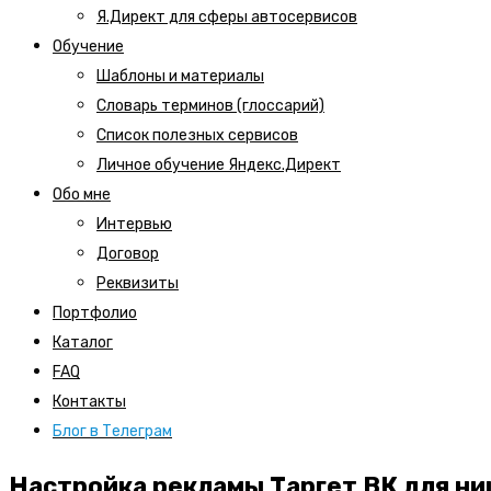
Я.Директ для сферы автосервисов
Обучение
Шаблоны и материалы
Словарь терминов (глоссарий)
Список полезных сервисов
Личное обучение Яндекс.Директ
Обо мне
Интервью
Договор
Реквизиты
Портфолио
Каталог
FAQ
Контакты
Блог в Телеграм
Настройка рекламы Таргет ВК для ни