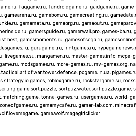
me.ru, faqgame.ru, fundroidgame.ru, gaidgame.ru, game-b
, gamearena.ru, gamebom.ru, gamecreating.ru, gamedata.c
nkie.ru, gamemeta.ru, gameorg.ru, gameout.ru, gamepardv
merinside.ru, gamersguide.ru, gamerwall.pro, games-ba.ru, 
ist.best, gamesmoments.ru, gamesofsega.ru, gamesonlinefr
desgames.ru, gurugamer.ru, hintgames.ru, hypegamenews.ru
r.ru, livegames.su, mangamen.ru, master-games.info, mcpe-
game.ru, modsgames.ru, more-games.ru, mv-games.org, nav
tactical.art.of.war.tower.defence, pcgame.in.ua, plgames.r
ns.strategy.io.games, robloxgame.ru, rockstargame.su, rock
rting.game.sort.puzzle, sortpuz.water.sort.puzzle.game, s
ct.matching.game, tonna-games.ru, usergames.ru, world-gam
neofgames.ru, gamemycafe.ru, gamer-lab.com, minecraft-
wolf.lovemegame, game.wolf.magegirlclicker