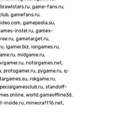
rawlstars.ru, game-fans.ru,
lub, gamefans.ru,
ideo.com, gamepedia.su,
games-instel.ru, games-
ee.ru, gametarget.ru,
, igamer.biz, iongames.ru,
game.ru, midgame.ru,
igamer.ru, notorgames.net,
u, protogamer.ru, pygame.ru, q-
stargames.su, rokgame.ru,
pecialgamesclub.ru, standoff-
es.online, world.gameoffline3d,
inside.ru, minecraft16.net,