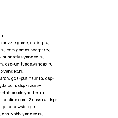
u,
c.puzzle.game, dating.ru,
.ru, com.games.bearparty,
p-pubnative.yandex.ru,
om, dsp-unityads.yandex.ru,
p.yandex.ru,
ch, gdz-putina.info, dsp-
egdz.com, dsp-azure-
eetahmobile.yandex.ru,
nonline.com, 2klass.ru, dsp-
u, gamenewsblog.ru,
 dsp-yabbi.yandex.ru,