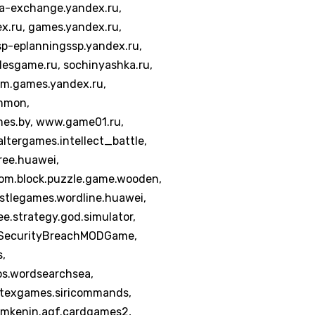
ra-exchange.yandex.ru,
x.ru, games.yandex.ru,
dsp-eplanningssp.yandex.ru,
desgame.ru, sochinyashka.ru,
, m.games.yandex.ru,
ammon,
mes.by, www.game01.ru,
ltergames.intellect_battle,
ree.huawei,
com.block.puzzle.game.wooden,
stlegames.wordline.huawei,
e.strategy.god.simulator,
sSecurityBreachMODGame,
,
s.wordsearchsea,
ytexgames.siricommands,
mkenin.agf.cardgames2,