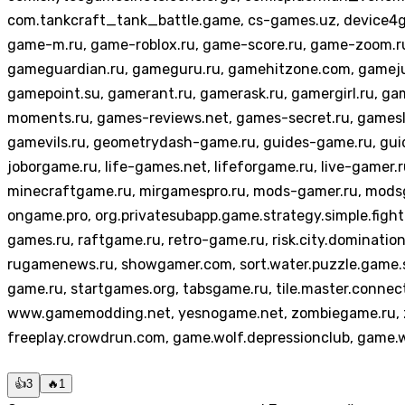
com.tankcraft_tank_battle.game, cs-games.uz, device4ga
game-m.ru, game-roblox.ru, game-score.ru, game-zoom.ru
gameguardian.ru, gameguru.ru, gamehitzone.com, gameju
gamepoint.su, gamerant.ru, gamerask.ru, gamergirl.ru, ga
moments.ru, games-reviews.net, games-secret.ru, gamesl
gamevils.ru, geometrydash-game.ru, guides-game.ru, gui
joborgame.ru, life-games.net, lifeforgame.ru, live-game
minecraftgame.ru, mirgamespro.ru, mods-gamer.ru, mods
ongame.pro, org.privatesubapp.game.strategy.simple.fight.
games.ru, raftgame.ru, retro-game.ru, risk.city.dominatio
rugamenews.ru, showgamer.com, sort.water.puzzle.game.so
game.ru, startgames.org, tabsgame.ru, tile.master.conne
www.gamemodding.net, yesnogame.net, zombiegame.ru, zo
freeplay.crowdrun.com, game.wolf.depressionclub, game.
👍
3
🔥
1