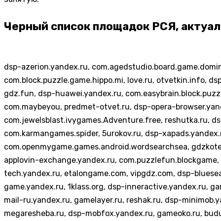
Черный список площадок РСЯ, актуа
dsp-azerion.yandex.ru, com.agedstudio.board.game.domin
com.block.puzzle.game.hippo.mi, love.ru, otvetkin.info, d
gdz.fun, dsp-huawei.yandex.ru, com.easybrain.block.puzz
com.maybeyou, predmet-otvet.ru, dsp-opera-browser.yand
com.jewelsblast.ivygames.Adventure.free, reshutka.ru, ds
com.karmangames.spider, 5urokov.ru, dsp-xapads.yandex.
com.openmygame.games.android.wordsearchsea, gdzkote.r
applovin-exchange.yandex.ru, com.puzzlefun.blockgame, 
tech.yandex.ru, etalongame.com, vipgdz.com, dsp-bluesea
game.yandex.ru, 1klass.org, dsp-inneractive.yandex.ru, 
mail-ru.yandex.ru, gamelayer.ru, reshak.ru, dsp-minimob.
megaresheba.ru, dsp-mobfox.yandex.ru, gameoko.ru, budu