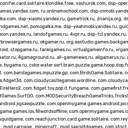
nifer.card.solitaire.klondike.free, vashurok.com, dsp-ope
games.yandex.com, ru.onlinemschool.com, dsp-inmobi.yande
lka.com, dsp-xiaomi.yandex.ru, gametrick.ru, znanija.org, 
randgames.net, pomogalka.me, dsp-yeahmobi.yandex.ru, gui
ion.yandex.ru, landofgames.ru, 4vpr.ru, dsp-tcl.yandex.ru
browsergames.ru, okgamer.ru, org.aastudio.games.backg
id, stopgame.ru, tankigames.ru, virtualgameinfo.ru, vrga
or.ru, 4gameground.ru, all-gamenews.ru, allgamerus.ru, a
e, bygame.ru, color.water.sort.brain.puzzle.game.hoop.dop.f
l, com.bandagames.mpuzzle.gp, com.BirdsGame.Solitaire, 
.fidget3d, com.cloudycastlegames.wordline, com.cloudyca
eHero2, com.fidget.toy.pop.it.fungame, com.gamefirst.fre
otGames.SurfGO, com.MODSecurityBreachGameTricks.Trick
roid.jigsawpuzzle, com.openmygame.games.android.pics
me.games.ios.fillwordsoffline, com.openmygame.games.io
uidgame, com.reachjunction.card.game.solitaire, com.re
_mod.carnage_minecraft_mod.saxniltdgames, com.strict.