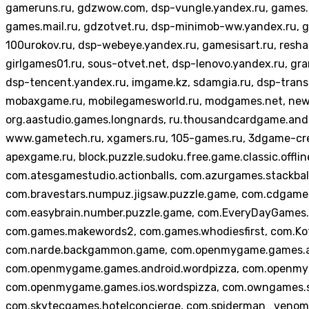
gameruns.ru, gdzwow.com, dsp-vungle.yandex.ru, games.co
games.mail.ru, gdzotvet.ru, dsp-minimob-ww.yandex.ru, 
100urokov.ru, dsp-webeye.yandex.ru, gamesisart.ru, resha
girlgames01.ru, sous-otvet.net, dsp-lenovo.yandex.ru, g
dsp-tencent.yandex.ru, imgame.kz, sdamgia.ru, dsp-transs
mobaxgame.ru, mobilegamesworld.ru, modgames.net, new
org.aastudio.games.longnards, ru.thousandcardgame.andro
www.gametech.ru, xgamers.ru, 105-games.ru, 3dgame-creat
apexgame.ru, block.puzzle.sudoku.free.game.classic.offlin
com.atesgamestudio.actionballs, com.azurgames.stackbal
com.bravestars.numpuz.jigsaw.puzzle.game, com.cdgames
com.easybrain.number.puzzle.game, com.EveryDayGames.Fir
com.games.makewords2, com.games.whodiesfirst, com.K
com.narde.backgammon.game, com.openmygame.games.and
com.openmygame.games.android.wordpizza, com.openmyga
com.openmygame.games.ios.wordspizza, com.owngames.sq
com.skytecgames.hotelconcierge, com.spiderman_venom