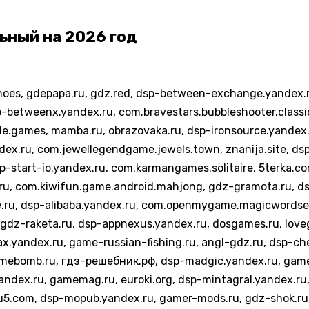
льный на
2026
год
oes, gdepapa.ru, gdz.red, dsp-between-exchange.yandex.r
sp-betweenx.yandex.ru, com.bravestars.bubbleshooter.classi
le.games, mamba.ru, obrazovaka.ru, dsp-ironsource.yandex
ex.ru, com.jewellegendgame.jewels.town, znanija.site, ds
p-start-io.yandex.ru, com.karmangames.solitaire, 5terka.c
ru, com.kiwifun.game.android.mahjong, gdz-gramota.ru, ds
u, dsp-alibaba.yandex.ru, com.openmygame.magicwordsear
gdz-raketa.ru, dsp-appnexus.yandex.ru, dosgames.ru, lov
x.yandex.ru, game-russian-fishing.ru, angl-gdz.ru, dsp-ch
gamebomb.ru, гдз-решебник.рф, dsp-madgic.yandex.ru, gamei
yandex.ru, gamemag.ru, euroki.org, dsp-mintagral.yandex.r
5.com, dsp-mopub.yandex.ru, gamer-mods.ru, gdz-shok.ru,