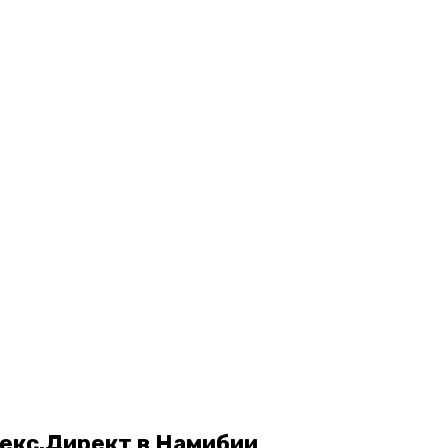
екс.Директ в Намибии