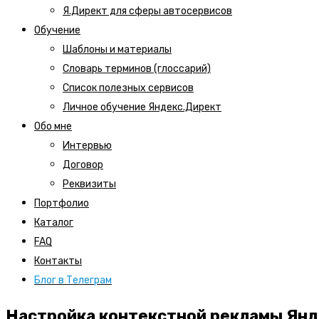
Я.Директ для сферы автосервисов
Обучение
Шаблоны и материалы
Словарь терминов (глоссарий)
Список полезных сервисов
Личное обучение Яндекс.Директ
Обо мне
Интервью
Договор
Реквизиты
Портфолио
Каталог
FAQ
Контакты
Блог в Телеграм
Настройка контекстной рекламы Янд